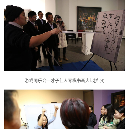
游戏同乐会—才子佳人琴棋书画大比拼 (4)