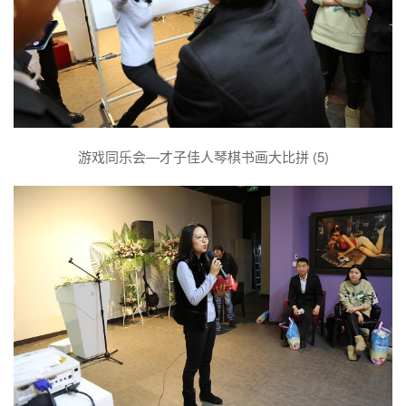
游戏同乐会—才子佳人琴棋书画大比拼 (5)