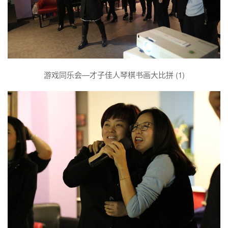
游戏同乐会—才子佳人琴棋书画大比拼 (1)