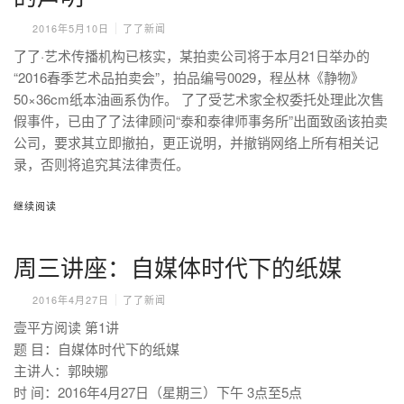
2016年5月10日
了了新闻
了了·艺术传播机构已核实，某拍卖公司将于本月21日举办的
“2016春季艺术品拍卖会”，拍品编号0029，程丛林《静物》
50×36cm纸本油画系伪作。 了了受艺术家全权委托处理此次售
假事件，已由了了法律顾问“泰和泰律师事务所”出面致函该拍卖
公司，要求其立即撤拍，更正说明，并撤销网络上所有相关记
录，否则将追究其法律责任。
继续阅读
周三讲座：自媒体时代下的纸媒
2016年4月27日
了了新闻
壹平方阅读 第1讲
题 目：自媒体时代下的纸媒
主讲人：郭映娜
时 间：2016年4月27日（星期三）下午 3点至5点