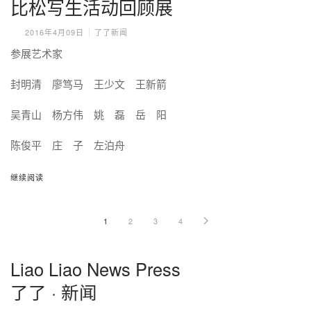
比松写生活动回顾展
2016年4月09日
了了新闻
参展艺术家
封明清 廖笃马 王少文 王新箭
吴青山 杨方伟 姚 磊 岳 阳
陈俊平 庄 子 左泊舟
继续阅读
1
2
3
4
Liao Liao News Press
了了 · 新闻