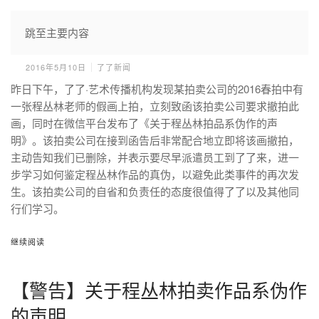
跳至主要内容
藏家如何避免拍到假画
2016年5月10日
了了新闻
昨日下午，了了·艺术传播机构发现某拍卖公司的2016春拍中有
一张程丛林老师的假画上拍，立刻致函该拍卖公司要求撤拍此
画，同时在微信平台发布了《关于程丛林拍品系伪作的声
明》。该拍卖公司在接到函告后非常配合地立即将该画撤拍，
主动告知我们已删除，并表示要尽早派遣员工到了了来，进一
步学习如何鉴定程丛林作品的真伪，以避免此类事件的再次发
生。该拍卖公司的自省和负责任的态度很值得了了以及其他同
行们学习。
继续阅读
【警告】关于程丛林拍卖作品系伪作
的声明